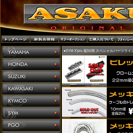
●SYM X'pro 風50用 スペシャルパーツラ