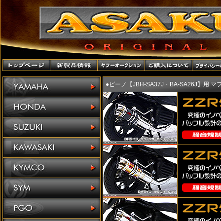
●ビーノ【JBH-SA37J・BA-SA26J】用