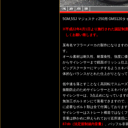
5GM,5SJ マジェスティ250用 GMS12
※
平成22年4月1日より施行された認証
しくお願い致します。
某有名マフラーメーカの製作になりますの
す。
オール素材は耐久性、耐腐食性、強度に
からサイレンサーまで鏡面ポリッシュ仕上
ビッグスクーターにマッチするようエキパイ
体的なバランスがとれた仕上がりとなって
低中速を落とすことなく高回転でスムーズ
振動防止のためサイレンサーとエキパイが
サイレンサーは、3点止めになっています
無加工ボルトオンにて装着できますので、
に必要なボルト類は全て付属しております
サイレンサーはストレート構造ではなくフ
音量は静かめに抑えられており近所迷惑
87db（法定規制値内音量）
、バッフル非