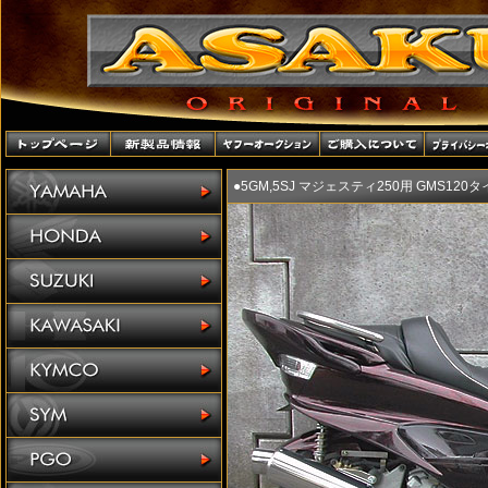
●5GM,5SJ マジェスティ250用 GMS12