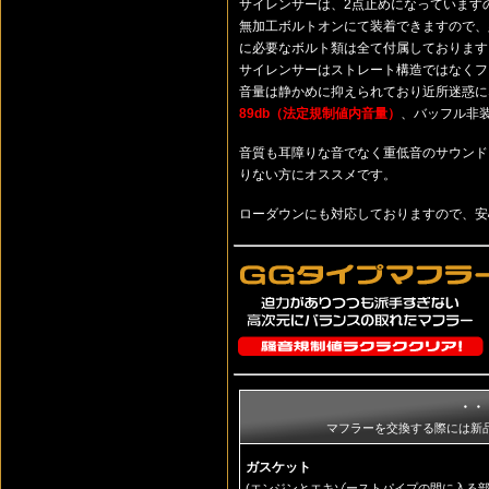
サイレンサーは、2点止めになっています
無加工ボルトオンにて装着できますので、
に必要なボルト類は全て付属しております
サイレンサーはストレート構造ではなくフ
音量は静かめに抑えられており近所迷惑
89db（法定規制値内音量）
、バッフル非
音質も耳障りな音でなく重低音のサウンド
りない方にオススメです。
ローダウンにも対応しておりますので、安
・・
マフラーを交換する際には新
ガスケット
(エンジンとエキゾーストパイプの間に入る部