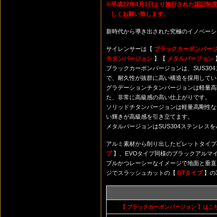
※
平成22年4月1日より施行された認証
しくお願い致します。
新時代から導き出された究極のイノベーシ
サイレンサーは【
ブラックカーボンバー
チタンバージョン
】【
メタルバージョン
ブラックカーボンバージョンは、SUS30
で、耐久性が抜群に高い構造を採用してい
グラデーションチタンバージョンは軽量高
た、非常に高級感の高い仕上がりです。
ソリッドチタンバージョンは軽量高剛性な
い輝きが高級感を引き立てます。
メタルバージョンはSUS304ステンレス
アルミ素材から削り出したビレットタイ
プ
】、EVOタイプ同様のブラックアルマ
プルかつレーシーなイメージで地面と垂
ジでスラッシュカットの【
GTタイプ
】の
【 ブラックカーボンバージョン 】はこ