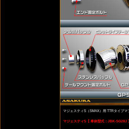
マジェスティS（SMAX）用 TTRタイプ
マジェスティS【 車体型式：JBK-SG28J