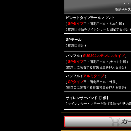
・・
破損や紛失
ビレットタイプテールマウント
GPタイプ
(
用・固定用ボルト５本付属 )
( 排気口部品をサイレンサーと固定する部分 )
GPテール
( 排気口部分 )
バッフル
SUS304ステンレスタイプ
(
)
GPタイプ
(
用・固定用ボルト,ナット付属 )
(排気口に装着する排気音量を抑える部分)
バッフル
アルミタイプ
(
)
GPタイプ
(
用・固定用ボルト付属 )
(排気口に装着する排気音量を抑える部分)
サイレンサーバンド【1個】
( サイレンサーとステーを繋げる輪っか状の部