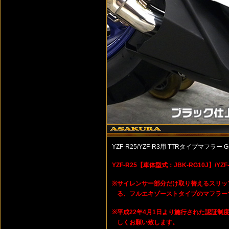
YZF-R25/YZF-R3用 TTRタイプマフ
YZF-R25【車体型式：JBK-RG10J】/Y
※
サイレンサー部分だけ取り替えるスリッ
る、フルエキゾーストタイプのマフラー
※
平成22年4月1日より施行された認証
しくお願い致します。