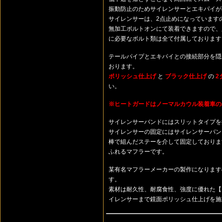
振動防止のためサイレンサーとエキパイが
サイレンサーは、2点止めになっています
無加工ボルトオンにて装着できますので、
に必要なボルト類は全て付属しております
テールパイプとエキパイとの接続部分を
おります。
ポリッシュ仕上げ
と
ブラック仕上げ
の
2
い。
※ヒートガードはノーマルカウル装着車の
サイレンサーバンドにはスリットタイプを
サイレンサーの固定にはサイレンサーバンド
棒で組んだステーを介して固定しておりま
ふれるマフラーです。
某有名マフラーメーカーの製作になります
す。
素材は耐久性、耐腐食性、強度に優れた
イレンサーまで鏡面ポリッシュ仕上げを施