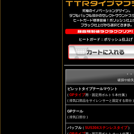
ヒートガード：ポリッシュ仕上げ
・・
破損や紛失
ビレットタイプテールマウント
GPタイプ
(
用・固定用ボルト５本付属 )
( 排気口部品をサイレンサーと固定する部分 )
GPテール
( 排気口部分 )
バッフル
SUS304ステンレスタイプ
(
)
GPタイプ
(
用・固定用ボルト,ナット付属 )