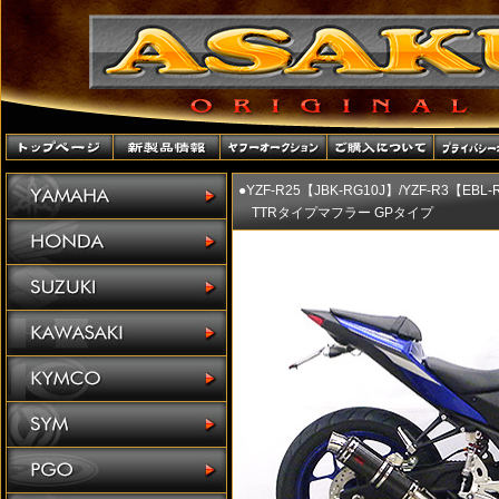
●YZF-R25【JBK-RG10J】/YZF-R3【EBL
TTRタイプマフラー GPタイプ