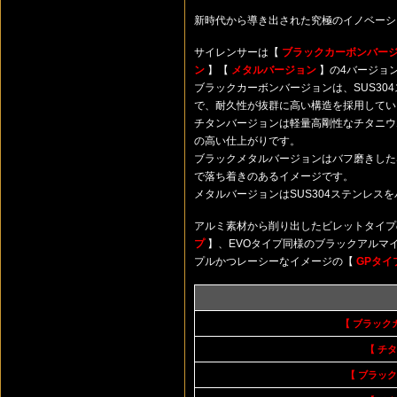
新時代から導き出された究極のイノベーシ
サイレンサーは【
ブラックカーボンバー
ン
】【
メタルバージョン
】の4バージョ
ブラックカーボンバージョンは、SUS30
で、耐久性が抜群に高い構造を採用してい
チタンバージョンは軽量高剛性なチタニウ
の高い仕上がりです。
ブラックメタルバージョンはバフ磨きしたS
で落ち着きのあるイメージです。
メタルバージョンはSUS304ステンレス
アルミ素材から削り出したビレットタイ
プ
】、EVOタイプ同様のブラックアルマ
プルかつレーシーなイメージの【
GPタイ
【 ブラック
【 チ
【 ブラッ