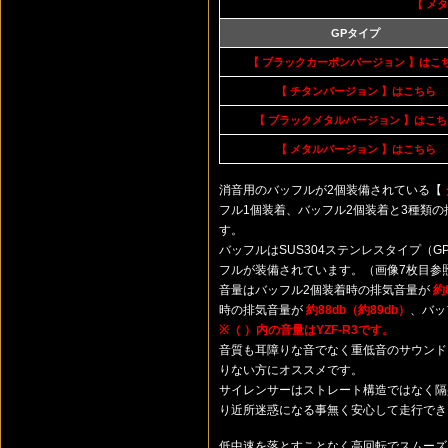
【 メ
GPタイプ
【 ブラックカーボンバージョン 】はこ
【 チタンバージョン 】はこちら
【 ブラックメタルバージョン 】はこち
【 メタルバージョン 】はこちら
消音用のバッフルが2個装備されている【
フル1個装着、バッフル2個装着と3種類
す。
バッフルはSUS304ステンレスタイプ（
フルが装備されています。（画像7枚目参
音量はバッフル2個装着時の排気音量が
約
時の排気音量が
約88db（約89db）
、バッ
※（ ）内の音量はYZF-R3です。
音質も耳障りな音でなく重低音のサウンド
りない方にオススメです。
サイレンサーはストレート構造ではなく隔
り近所迷惑になる事無く安心して走行でき
低中速を落とすことなく高回転でスムーズ